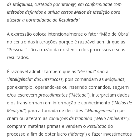
de
Máquinas
, custeada por ‘
Money
’, em conformidade com
Métodos
definidos e utiliza certos
Meios de Medição
para
atestar a normalidade do
Resultado
”.
A expressão coloca intencionalmente o fator “Mão de Obra”
no centro das interações porque é razoável admitir que as
“Pessoas” são a razão da existência dos processos e seus
resultados.
É razoável admitir também que as “
Pessoas
” são a
“
inteligência
”
das interações
, pois comandam as
Máquinas
,
por exemplo, operando-as ou inserindo comandos, seguem
e/ou escrevem
procedimentos
(“
Método
”), interpretam dados
e os transformam em informação e conhecimento (“
Meios de
Medição
”) para a tomada de decisões (“
Management
”) que
criam ou alteram as
condições de trabalho
(“
Meio Ambiente
”);
compram matérias primas e vendem o
Resultado
do
processo a fim de obter lucro
(“
Money
”) e fazer investimentos