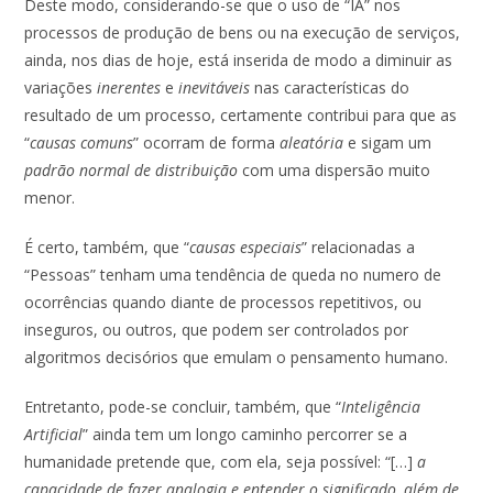
Deste modo, considerando-se que o uso de “IA” nos
processos de produção de bens ou na execução de serviços,
ainda, nos dias de hoje, está inserida de modo a diminuir as
variações
inerentes
e
inevitáveis
nas características do
resultado de um processo, certamente contribui para que as
“
causas comuns
” ocorram de forma
aleatória
e sigam um
padrão normal de distribuição
com uma dispersão muito
menor.
É certo, também, que “
causas especiais
” relacionadas a
“Pessoas” tenham uma tendência de queda no numero de
ocorrências quando diante de processos repetitivos, ou
inseguros, ou outros, que podem ser controlados por
algoritmos decisórios que emulam o pensamento humano.
Entretanto, pode-se concluir, também, que “
Inteligência
Artificial
” ainda tem um longo caminho percorrer se a
humanidade pretende que, com ela, seja possível: “[…]
a
capacidade de fazer analogia e entender o significado, além de